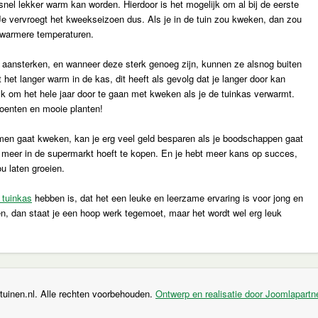
snel lekker warm kan worden. Hierdoor is het mogelijk om al bij de eerste
Je vervroegt het kweekseizoen dus. Als je in de tuin zou kweken, dan zou
 warmere temperaturen.
s aansterken, en wanneer deze sterk genoeg zijn, kunnen ze alsnog buiten
t het langer warm in de kas, dit heeft als gevolg dat je langer door kan
k om het hele jaar door te gaan met kweken als je de tuinkas verwarmt.
groenten en mooie planten!
oemen gaat kweken, kan je erg veel geld besparen als je boodschappen gaat
t meer in de supermarkt hoeft te kopen. En je hebt meer kans op succes,
ou laten groeien.
 tuinkas
hebben is, dat het een leuke en leerzame ervaring is voor jong en
n, dan staat je een hoop werk tegemoet, maar het wordt wel erg leuk
uinen.nl. Alle rechten voorbehouden.
Ontwerp en realisatie door Joomlapartne