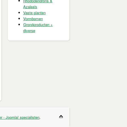
Rhododendrons &
Azalea's
Vaste planten
Vormbomen
Grondproducten +
diverse
r - Joomla! specialisten
.