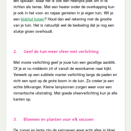
wilt opslaan. Maar het is ook een heerlijke plek om in te
richten als terras. Met een heater onder de overkapping kun
je ook in het voor- en najaar genieten in je eigen tuin. Wil je
een
blokhut kopen
? Houd dan wel rekening met de grootte
van je tuin. Het is natuurlijk wel de bedoeling dat je nog een
stukje groen overhoudt.
2. Geef de tuin meer sfeer met verlichting
Met mooie verlichting geef je jouw tuin een gezellige aanblik.
Of je er nu middenin zit of vanuit de woonkamer naar kijkt.
Verwerk op een subtiele manier verlichting langs de paden en
richt een spot op de grote boom in de tuin. Zo creëer je een
echte blikvanger. Kleine lampionnen zorgen weer voor een
romantische uitstraling. Met goede sfeerverlichting kun je alle
kanten op.
3. Bloemen en planten voor elk seizoen
De zomer en lente zijn de seizoenen waar echt alles in bloei