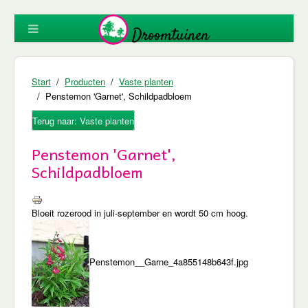
Start
Producten
Vaste planten
Penstemon 'Garnet', Schildpadbloem
Terug naar: Vaste planten
Penstemon 'Garnet',
Schildpadbloem
Bloeit rozerood in juli-september en wordt 50 cm hoog.
Penstemon__Garne_4a855148b643f.jpg