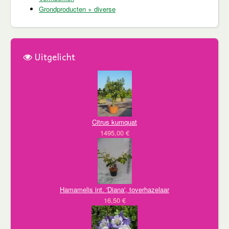
Grondproducten + diverse
Uitgelicht
Citrus kumquat
1495,00 €
Hamamelis int. 'Diana', toverhazelaar
16,50 €