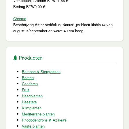
Verkoopprijs zonder BTW:
1,56 €
Bedrag BTW
0,09 €
Chrema
Beschrijving
Aster sedifolius 'Nanus' ,p9 bloeit lilablauw van
augustus/september en wordt 40 cm hoog.
Producten
Bamboe & Siergrassen
Bomen
Coniferen
Fruit
Haagplanten
Heesters
Klimplanten
Mediterrane planten
Rhododendrons & Azalea's
Vaste planten