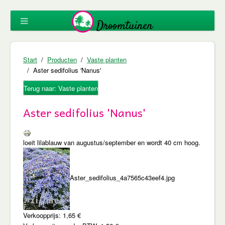
Start
Producten
Vaste planten
Aster sedifolius 'Nanus'
Terug naar: Vaste planten
Aster sedifolius 'Nanus'
loeit lilablauw van augustus/september en wordt 40 cm hoog.
Aster_sedifolius_4a7565c43eef4.jpg
Verkoopprijs:
1,65 €