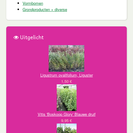
Vormbomen
Grondproducten + diverse
Uitgelicht
Ligustrum ovalifolium, Liguster
1,50 €
Vitis 'Boskoop Glory' Blauwe druif
9,95 €