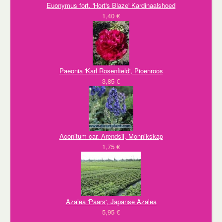
Euonymus fort. 'Hort's Blaze' Kardinaalshoed
1,40 €
Paeonia 'Karl Rosenfield', Pioenroos
3,85 €
Aconitum car. Arendsii, Monnikskap
1,75 €
Azalea 'Paars', Japanse Azalea
5,95 €