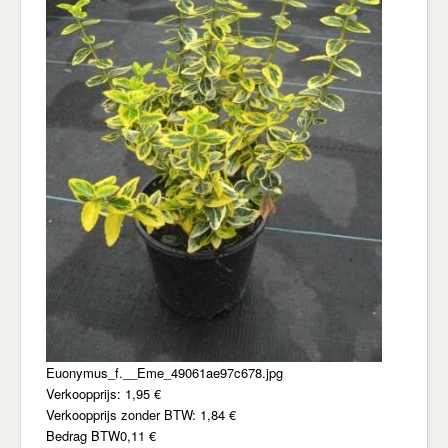
Euonymus_f.__Eme_49061ae97c678.jpg
Verkoopprijs:
1,95 €
Verkoopprijs zonder BTW:
1,84 €
Bedrag BTW
0,11 €