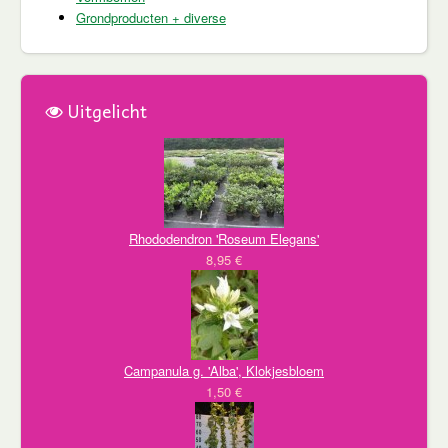
Grondproducten + diverse
Uitgelicht
Rhododendron 'Roseum Elegans'
8,95 €
Campanula g. 'Alba', Klokjesbloem
1,50 €