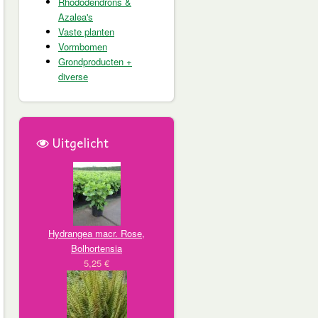
Rhododendrons &
Azalea's
Vaste planten
Vormbomen
Grondproducten +
diverse
Uitgelicht
Hydrangea macr. Rose,
Bolhortensia
5,25 €