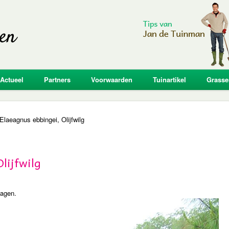
Actueel
Partners
Voorwaarden
Tuinartikel
Grasse
Elaeagnus ebbingei, Olijfwilg
lijfwilg
hagen.