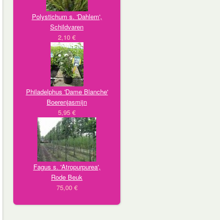
Polystichum s. 'Dahlem',
Schildvaren
2,10 €
Philadelphus 'Dame Blanche'
Boerenjasmijn
5,95 €
Fagus s. 'Atropurpurea',
Rode Beuk
75,00 €