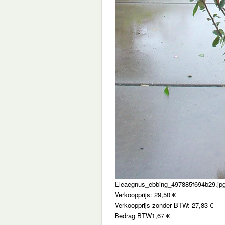
Eleaegnus_ebbing_497885f694b29.jp
Verkoopprijs:
29,50 €
Verkoopprijs zonder BTW:
27,83 €
Bedrag BTW
1,67 €